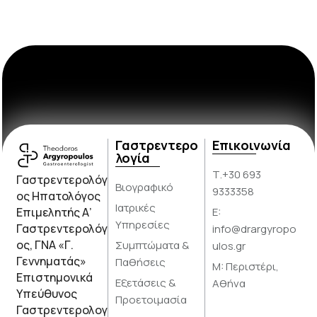
Γαστρεντερο
Επικοινωνία
λογία
Τ.+30 693
Γαστρεντερολόγ
Βιογραφικό
9333358
ος Ηπατολόγος
Ιατρικές
Επιμελητής Α’
E:
Υπηρεσίες
Γαστρεντερολόγ
info@drargyropo
ος, ΓΝΑ «Γ.
Συμπτώματα &
ulos.gr
Γεννηματάς»
Παθήσεις
M: Περιστέρι,
Επιστημονικά
Εξετάσεις &
Αθήνα
Υπεύθυνος
Προετοιμασία
Γαστρεντερολογ