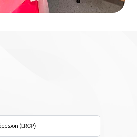
νάρρωση (ERCP)