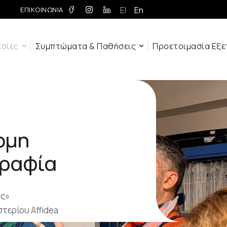
El
En
ΕΠΙΚΟΙΝΩΝΙΑ
εσίες
Συμπτώματα & Παθήσεις
Προετοιμασία Εξ
ομη
γραφία
άς»
τερίου Affidea