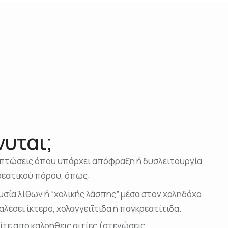
νυται;
ιπτώσεις όπου υπάρχει απόφραξη ή δυσλειτουργία
εατικού πόρου, όπως:
σία λίθων ή “χολικής λάσπης” μέσα στον χοληδόχο
λέσει ίκτερο, χολαγγειΐτιδα ή παγκρεατίτιδα.
 είτε από καλοήθεις αιτίες (στενώσεις,