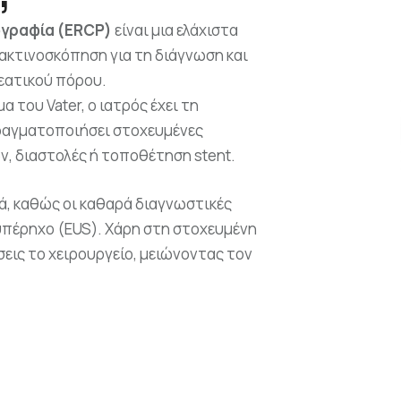
ογραφία (ERCP)
είναι μια ελάχιστα
ακτινοσκόπηση για τη διάγνωση και
εατικού πόρου.
 του Vater, ο ιατρός έχει τη
πραγματοποιήσει στοχευμένες
, διαστολές ή τοποθέτηση stent.
ά, καθώς οι καθαρά διαγνωστικές
υπέρηχο (EUS). Χάρη στη στοχευμένη
εις το χειρουργείο, μειώνοντας τον