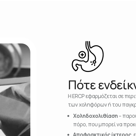
Πότε ενδείκ
Η ERCP εφαρμόζεται σε περ
των χοληφόρων ή του παγκρ
Χοληδοχολιθίαση
– παρου
πόρο, που μπορεί να προκα
Αποφρακτικός ίκτερος
,