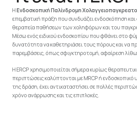
Η
Ενδοσκοπική Παλίνδρομη Χολαγγειοπαγκρεατ
επεμβατική πράξη που συνδυάζει ενδοσκόπηση και 
θεραπεία παθήσεων των χοληφόρων και του παγκρ
Μέσω ενός ειδικού ενδοσκοπίου που φθάνει στο φύμα
δυνατότητα να καθετηριάσει τους πόρους και να 
παρεμβάσεις, όπως σφιγκτηροτομή, αφαίρεση λίθων
Η ERCP χρησιμοποιείται σήμερα κυρίως θεραπευτικ
περιπτώσεις καλύπτονται με MRCP ή ενδοσκοπικό 
της δράση, έχει αντικαταστήσει σε πολλές περιπτώσ
χρόνο ανάρρωσης και τις επιπλοκές.