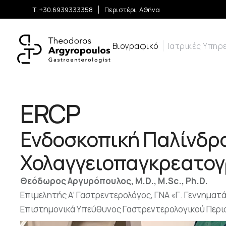
Τ. +30.6939333358
Περιστέρι, Αθήνα
Βιογραφικό
Ιατρικές Υπηρ
ERCP
Ενδοσκοπική Παλίνδρ
Χολαγγειοπαγκρεατο
Θεόδωρος Αργυρόπουλος, M.D., M.Sc., Ph.D.
Επιμελητής Α’ Γαστρεντερολόγος, ΓΝΑ «Γ. Γεννηματ
Επιστημονικά Υπεύθυνος Γαστρεντερολογικού Περισ