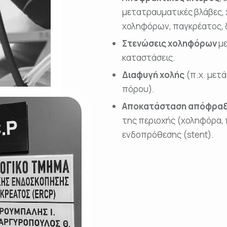
μετατραυματικές βλάβες, χ
χοληφόρων, παγκρέατος, 
Στενώσεις χοληφόρων
με
καταστάσεις.
Διαφυγή χολής
(π.χ. μετ
πόρου).
Αποκατάσταση απόφρα
της περιοχής (χοληφόρα,
ενδοπρόθεσης (stent).