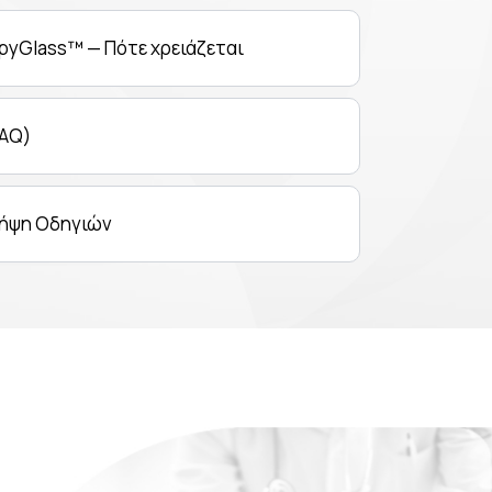
pyGlass™ — Πότε χρειάζεται
FAQ)
 Λήψη Οδηγιών