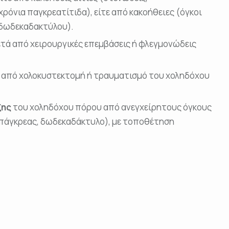
ρόνια παγκρεατίτιδα), είτε από κακοήθειες (όγκοι
δωδεκαδακτύλου).
τά από χειρουργικές επεμβάσεις ή φλεγμονώδεις
ά από χολοκυστεκτομή ή τραυματισμό του χοληδόχου
ξης
του χοληδόχου πόρου από ανεγχείρητους όγκους
 πάγκρεας, δωδεκαδάκτυλο), με τοποθέτηση