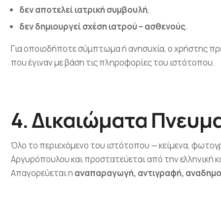
δεν αποτελεί ιατρική συμβουλή
,
δεν δημιουργεί σχέση ιατρού – ασθενούς
.
Για οποιοδήποτε σύμπτωμα ή ανησυχία, ο χρήστης πρ
που έγιναν με βάση τις πληροφορίες του ιστότοπου.
4. Δικαιώματα Πνευμα
Όλο το περιεχόμενο του ιστότοπου — κείμενα, φωτογρ
Αργυρόπουλου και προστατεύεται από την ελληνική κ
Απαγορεύεται η
αναπαραγωγή, αντιγραφή, αναδημοσ