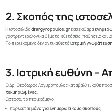
2. Σκοπός της ιστοσε
Η ιστοσελίδα
drargyropoulos.gr
έχει καθαρά
ενημερω
γαστρεντερολογικά θέματα, εξετάσεις, παθήσεις και ι
Το περιεχόμενο δεν αντικαθιστά
ιατρική γνωμάτευσ
3. Ιατρική ευθύνη –
Ο Δρ. Θεόδωρος Αργυρόπουλος καταβάλλει κάθε προσ
τεκμηριωμένες
.
Ωστόσο, το περιεχόμενο:
παρέχεται
μόνο για ενημερωτικούς σκοπούς
,