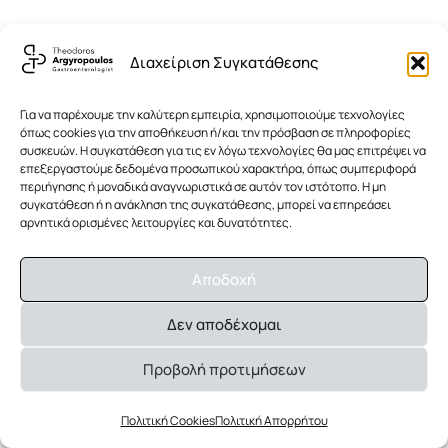
Διαχείριση Συγκατάθεσης
Για να παρέχουμε την καλύτερη εμπειρία, χρησιμοποιούμε τεχνολογίες
όπως cookies για την αποθήκευση ή/και την πρόσβαση σε πληροφορίες
συσκευών. Η συγκατάθεση για τις εν λόγω τεχνολογίες θα μας επιτρέψει να
επεξεργαστούμε δεδομένα προσωπικού χαρακτήρα, όπως συμπεριφορά
περιήγησης ή μοναδικά αναγνωριστικά σε αυτόν τον ιστότοπο. Η μη
συγκατάθεση ή η ανάκληση της συγκατάθεσης, μπορεί να επηρεάσει
αρνητικά ορισμένες λειτουργίες και δυνατότητες.
Αποδοχή
Δεν αποδέχομαι
Προβολή προτιμήσεων
Πολιτική Cookies
Πολιτική Απορρήτου